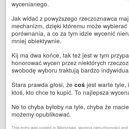
wycenianego.
Jak widać z powyższego rzeczoznawca ma
mechanizm, dzięki któremu może wybierać
porównania, a co za tym idzie wycenić nie
mniej obiektywnie.
Kij ma dwa końce, tak też jest w tym przyp
honorować wycen przez niektórych rzeczoz
swobodę wyboru traktują bardzo indywidualn
Stara prawda głosi, że
jest warte tyle, 
coś
ktoś, kto chce to kupić. To najlepsza wyce
No to chyba byłoby na tyle, chyba że macie 
możemy opublikować.
This entry was posted in
Warszawa
,
wycena nieruchomości
and 