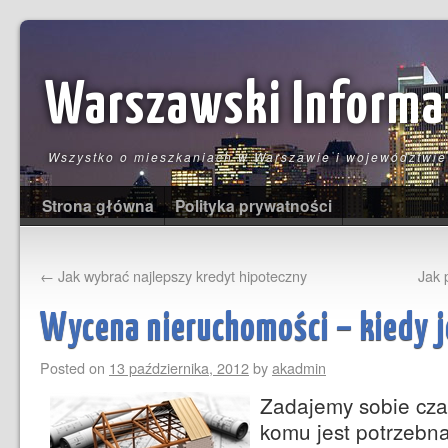
Warszawski Informa
Wszystko o mieszkaniach w Warszawie i województwi
Strona główna
Polityka prywatności
←
Jak wybrać najlepszy kredyt hipoteczny
Jak 
Wycena nieruchomości – kiedy j
Posted on
13 października, 2012
by
akadmin
Zadajemy sobie cza
komu jest potrzebn