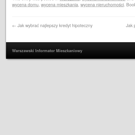
wycena domu
,
wycena mieszkania
,
wycena nieruchomości
. Boo
←
Jak wybrać najlepszy kredyt hipoteczny
Jak 
Warszawski Informator Mieszkaniowy