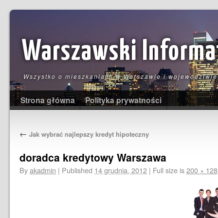
Warszawski Informa
Wszystko o mieszkaniach w Warszawie i województwi
Strona główna
Polityka prywatności
←
Jak wybrać najlepszy kredyt hipoteczny
doradca kredytowy Warszawa
By
akadmin
|
Published
14 grudnia, 2012
|
Full size is
200 × 128