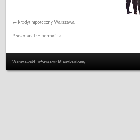
kredyt hipoteczny Warszawa
Bookmark the
permalink
.
Warszawski Informator Mieszkaniowy